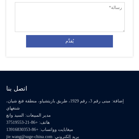
يُقدِّم
اتصل بنا
إضافة: مبنى رقم 3، رقم 1929، طريق بازيتشياو، منطقة فنغ شيان،
شنغهاي
مدير المبيعات: السيد وانغ
هاتف: +86-21-37519553
ميغابايت وواتساب:
+86-13916830353
بريد إلكتروني:
jie.wang@suge-china.com