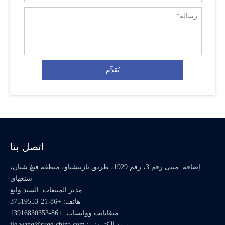
يُقدِّم
اتصل بنا
إضافة: مبنى رقم 3، رقم 1929، طريق بازيتشياو، منطقة فنغ شيان،
شنغهاي
مدير المبيعات: السيد وانغ
هاتف: +86-21-37519553
ميغابايت وواتساب:
+86-13916830353
بريد إلكتروني:
jie.wang@suge-china.com